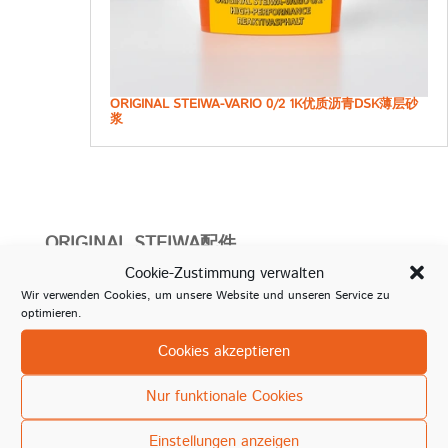
ORIGINAL STEIWA-VARIO 0/2 1K优质沥青DSK薄层砂
浆
ORIGINAL STEIWA配件
Cookie-Zustimmung verwalten
未找到结果
您请求的页面无法找到。尝试精确您的搜索，或者使用上
Wir verwenden Cookies, um unsere Website und unseren Service zu
optimieren.
面的导航定位文章。
Cookies akzeptieren
Nur funktionale Cookies
Produktübersicht
ORIGINAL STEIWA-VARIO 0/2 1K优质沥青DSK薄层砂
Einstellungen anzeigen