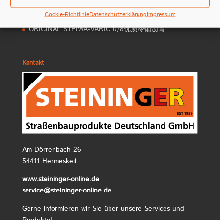
浆
Cookie-Richtlinie
Datenschutzerklärung
Impressum
ORIGINAL STEIWA-VARIO 0/4优质冷铺沥青
ORIGINAL STEIWA-VARIO 0/8优质冷铺沥青
Kontakt
Am Dörrenbach 26
54411 Hermeskeil
www.steininger-online.de
service@steininger-online.de
Gerne informieren wir Sie über unsere Services und
Produkte!