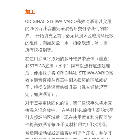
加工
ORIGINAL STEIWA-VARIO高效冷沥青以实用
的25公斤小容器完全混合后交付给我们的客
户。 开始填充之前，必须从损坏区域清除松散
的组件，例如灰尘，水，植物残渣，冰，雪，
所有脱模剂等。
在使用底漆将原始的多纤维胶带液体（垂直）
和STEIWA底漆（水平）隔离以进行底漆处理
后，使用抹子将 ORIGINAL STEIWA-VARIO高
效冷沥青直接从容器中倒入损坏的区域或铲
子，根据安装深度略微升高（视交通情况而
定，如热沥青）。
对于需要更快固化的话，我们建议事先将水直
接混入混合物中。 在将材料以略微升高的水平
引入损坏的区域后，现在使用喷壶和分配器附
件将高效沥青每25千克材料用约1升水润湿。
然后用振动板或滚筒将材料适当压实，并使其