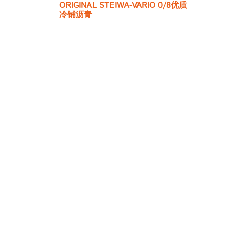
ORIGINAL STEIWA-VARIO 0/8优质
冷铺沥青
依据TL Asphalt-StB 07/13等效于的
沥青基础层的抗变形能力
通过60度TL沥青标准化的热沥青测
试！
100％不含基于矿物油的溶剂*
(*按照HRepA 最高评分 RepA10)
截至02/2017，根据HRepA规范，
VOC 0
与标准反应性沥青相比具有高度经
济性
永久修复所有负荷等级的道路
快速固化，可立即恢复道路交通功
能
可以存放6个月
仅由优质花岗岩碎块和8种优质特殊
填料制成，因此具有极高的耐磨性