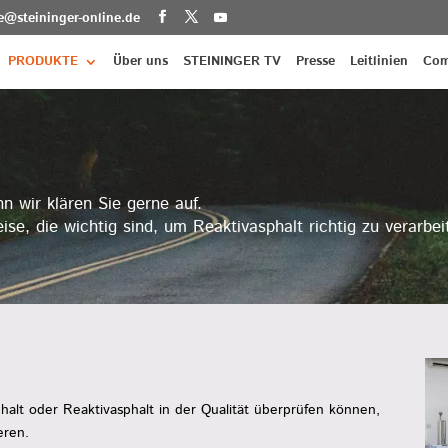
ce@steininger-online.de
PRODUKTE
Über uns
STEININGER TV
Presse
Leitlinien
Com
n wir klären Sie gerne auf.
ise, die wichtig sind, um Reaktivasphalt richtig zu verarbei
phalt oder Reaktivasphalt in der Qualität überprüfen können,
eren.