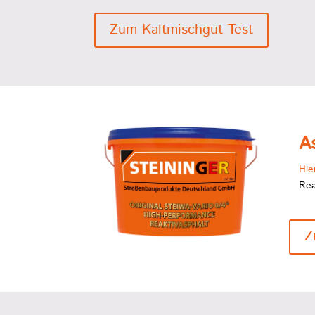
Zum Kaltmischgut Test
A
Hie
Rea
Z