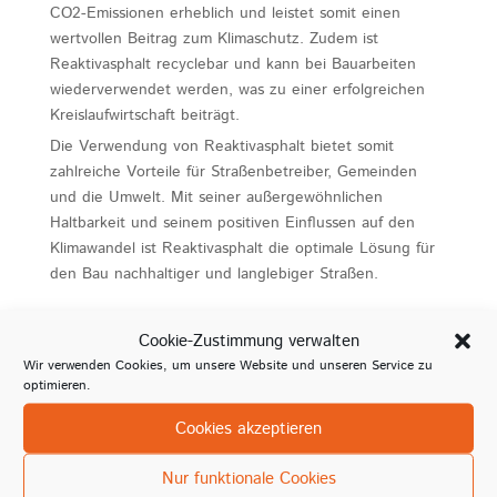
CO2-Emissionen erheblich und leistet somit einen
wertvollen Beitrag zum Klimaschutz. Zudem ist
Reaktivasphalt recyclebar und kann bei Bauarbeiten
wiederverwendet werden, was zu einer erfolgreichen
Kreislaufwirtschaft beiträgt.
Die Verwendung von Reaktivasphalt bietet somit
zahlreiche Vorteile für Straßenbetreiber, Gemeinden
und die Umwelt. Mit seiner außergewöhnlichen
Haltbarkeit und seinem positiven Einflussen auf den
Klimawandel ist Reaktivasphalt die optimale Lösung für
den Bau nachhaltiger und langlebiger Straßen.
Kaltasphalt und Kaltmischgut
Cookie-Zustimmung verwalten
Wir verwenden Cookies, um unsere Website und unseren Service zu
Kaltasphalt und Kaltmischgut sind Materialien, die oft als
optimieren.
kurzfristige Lösung zur Reparatur von Schadstellen
verwendet werden. Diese Arten von Materialien bieten
Cookies akzeptieren
eine schnelle und praktische Methode, um Löcher,
Risse oder andere Schäden in Straßenbelägen,
Nur funktionale Cookies