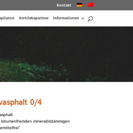
Kontakt
pliance
Vertriebspartner
Informationen
asphalt 0/4
asphalt
n bitumenfremden mineralölstämmigen
mittelfrei”