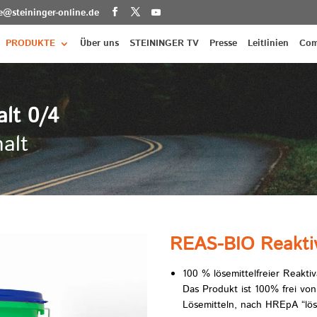
ce@steininger-online.de
PRODUKTE
Über uns
STEININGER TV
Presse
Leitlinien
Com
lt 0/4
alt
REAS-BIO Reaktiv
100 % lösemittelfreier Reaktiv
Das Produkt ist 100% frei vo
Lösemitteln, nach HREpA “löse