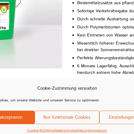
Bindemittelzusätze aus pflanz
Sofortige Verkehrsfreigabe du
Durch schnelle Aushärtung sofo
Durch Polymerbitumen optima
Kein Eintreten von Wasser a
Wesentlich höherer Erweichu
bei direkter Sonneneinstrahlu
Perfekte Alterungsbeständigk
6 Monate Lagerfähig. Ausschli
hierdurch extrem hohe Abrieb
Mindesteinbautiefe: 2,5cm
Cookie-Zustimmung verwalten
Menge
kies, um unsere Website und unseren Service zu optimieren.
REAS-BIO Reaktivasphalt 0/4
akzeptieren
Nur funktionale Cookies
Einstellunge
1 Palette = 36 Gebinde a 25 kg
Cookie-Richtlinie
Datenschutzerklärung
Impressum